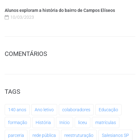
Alunos exploram a história do bairro de Campos Elíseos
10/03/2023
COMENTÁRIOS
TAGS
140 anos
Ano letivo
colaboradores
Educação
formação
História
Início
liceu
matrículas
parceria
rede pública
reestruturação
Salesianos SP