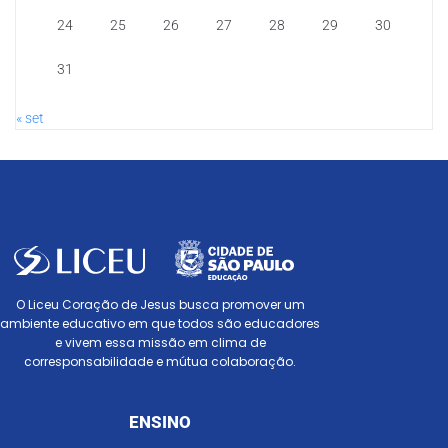
24
25
26
27
28
29
30
31
« set
O Liceu Coração de Jesus busca promover um
ambiente educativo em que todos são educadores
e vivem essa missão em clima de
corresponsabilidade e mútua colaboração.
ENSINO