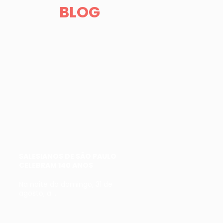
BLOG
SALESIANOS DE SÃO PAULO
CELEBRAM 140 ANOS
Na noite do domingo, 31 de
agosto, a ...