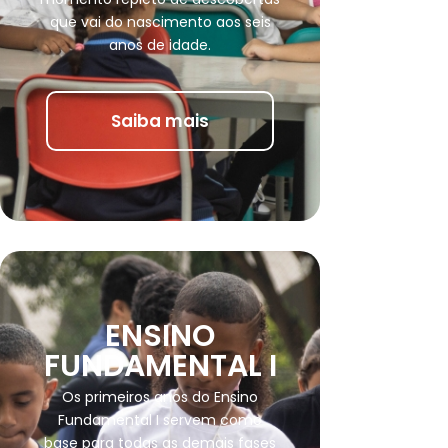
que vai do nascimento aos seis
anos de idade.
Saiba mais
ENSINO
FUNDAMENTAL I
Os primeiros anos do Ensino
Fundamental I servem como
base para todas as demais fases