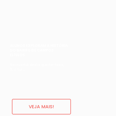
ALUNOS EXPLORAM A HISTÓRIA
DO BAIRRO DE CAMPOS
ELÍSEOS
Na manhã desta quinta-feira,
9, a tur...
VEJA MAIS!