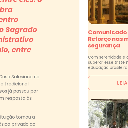
Obra
Centro
io Sagrado
Comunicado O
istrativo
Reforço nas 
segurança
lo, entre
Com serenidade e 
superar esse trist
educação brasileira
Casa Salesiana no
LEI
 o tradicional
eos já passou por
em resposta às
tituição tomou a
ásico privado ao