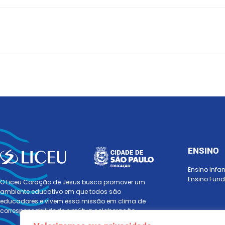
ENSINO
Ensino Infant
Ensino Fund
O Liceu Coração de Jesus busca promover um
ambiente educativo em que todos são
educadores e vivem essa missão em clima de
corresponsabilidade e mútua colaboração.