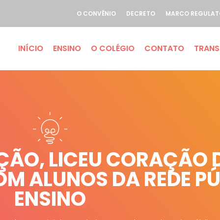
O CONVÊNIO
DECRETO
MARCO REGULAT
INÍCIO
ENSINO
O COLÉGIO
CONTATO
TRANS
ÃO, LICEU CORAÇÃO D
COM ALUNOS DA REDE PÚ
ENSINO