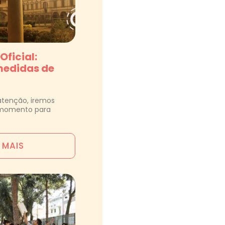
ficial:
medidas de
atenção, iremos
e momento para
A MAIS