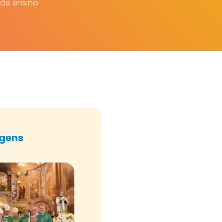
 de ensino
agens