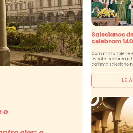
Salesianos d
celebram 140
Com missa solene e
evento celebrou a hi
carisma salesiano n
LEI
 o
ntre eles: o