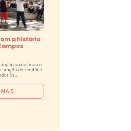
am a história
 Campos
edagógica do Liceu é
loração do território
odas as…
A MAIS