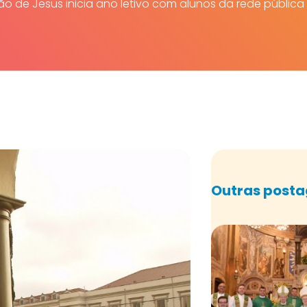
ão de Jesus inicia ano letivo com alunos da rede pública
Outras post