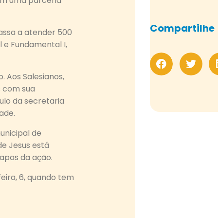
ram uma parceria
Compartilhe
passa a atender 500
l e Fundamental I,
o. Aos Salesianos,
s com sua
ulo da secretaria
dade.
unicipal de
 de Jesus está
tapas da ação.
eira, 6, quando tem