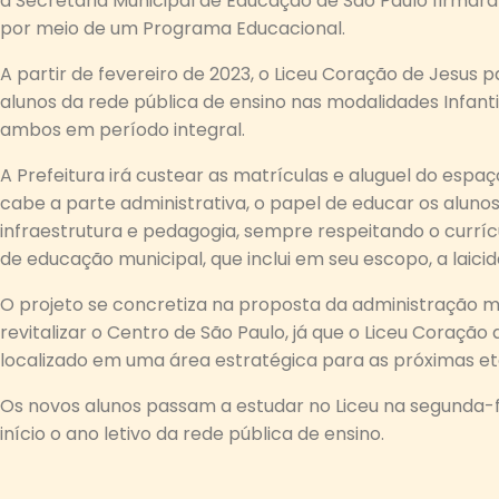
a Secretaria Municipal de Educação de São Paulo firma
por meio de um Programa Educacional.
A partir de fevereiro de 2023, o Liceu Coração de Jesus 
alunos da rede pública de ensino nas modalidades Infanti
ambos em período integral.
A Prefeitura irá custear as matrículas e aluguel do espaç
cabe a parte administrativa, o papel de educar os aluno
infraestrutura e pedagogia, sempre respeitando o curríc
de educação municipal, que inclui em seu escopo, a laici
O projeto se concretiza na proposta da administração m
revitalizar o Centro de São Paulo, já que o Liceu Coração
localizado em uma área estratégica para as próximas e
Os novos alunos passam a estudar no Liceu na segunda-f
início o ano letivo da rede pública de ensino.