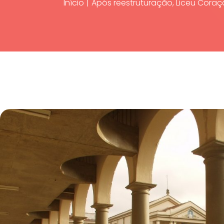
Início
|
Após reestruturação, Liceu Coraç