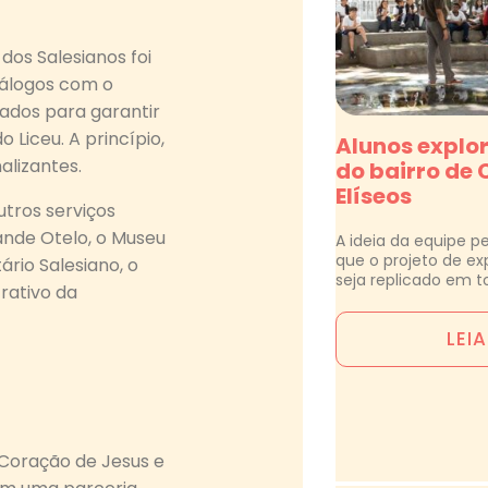
dos Salesianos foi
iálogos com o
zados para garantir
 Liceu. A princípio,
Alunos explor
alizantes.
do bairro de
Elíseos
tros serviços
ande Otelo, o Museu
A ideia da equipe p
que o projeto de exp
ário Salesiano, o
seja replicado em t
rativo da
LEI
 Coração de Jesus e